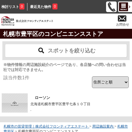
0
0
検討リスト
最近見た物件
お問合せ
札幌市豊平区のコンビニエンスストア
スポットを絞り込む
※物件情報の周辺施設紹介のページであり、各店舗への問い合わせは当
社では対応できません。
該当件数
1
件
ローソン
北海道札幌市豊平区豊平七条１０丁目
-
札幌市の賃貸管理｜株式会社フロンティアエステート
>
周辺施設案内
>
札幌市
豊平区
>
札幌市豊平区のコンビニエンスストア