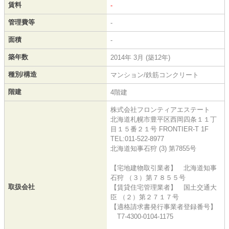
賃料
-
管理費等
-
面積
-
築年数
2014年 3月 (築12年)
種別/構造
マンション/鉄筋コンクリート
階建
4階建
株式会社フロンティアエステート
北海道札幌市豊平区西岡四条１１丁
目１５番２１号 FRONTIER-T 1F
TEL:011-522-8977
北海道知事石狩 (3) 第7855号
【宅地建物取引業者】 北海道知事
石狩 （３）第７８５５号
取扱会社
【賃貸住宅管理業者】 国土交通大
臣 （２）第２７１７号
【適格請求書発行事業者登録番号】
T7-4300-0104-1175