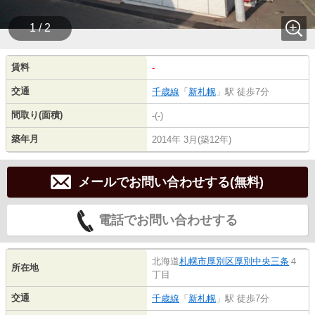
1 / 2
賃料
-
交通
千歳線
「
新札幌
」駅 徒歩7分
間取り(面積)
-(-)
築年月
2014年 3月(築12年)
メールでお問い合わせする(無料)
電話でお問い合わせする
北海道
札幌市厚別区
厚別中央三条
４
所在地
丁目
交通
千歳線
「
新札幌
」駅 徒歩7分