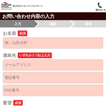
電話する
お問い合わせ内容の入力
入力
確認
送信
お名前
必須
連絡先
いずれか１つ以上入力
要望
必須