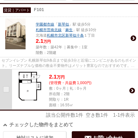
F101
賃貸｜アパート
学園都市線
「
新琴似
」駅 徒歩5分
札幌市営南北線
「
麻生
」駅 徒歩10分
北海道
札幌市北区
新琴似十条
１丁目
2.1
万円
築年数：築42年 ｜募集中：
1室
階数：2階建
セブンイレブン 札幌新琴似9条店まで徒歩3分と近場にコンビニがあるのもポイン
ト。リーズナブルな価格の敷金不要物件はメリット豊富なのでおすすめです。入
居日に関してや物件について...
2.1
万
円
(管理費・共益費 1,000円)
敷：0ヶ月｜礼：0ヶ月
所在階：2階
間取り：1R
面積：16.55㎡
該当公開件数
1
件 空き数
1
件
1-1
件表示
チェックした物件をまとめて
検討リストに追加
お問い合わせ